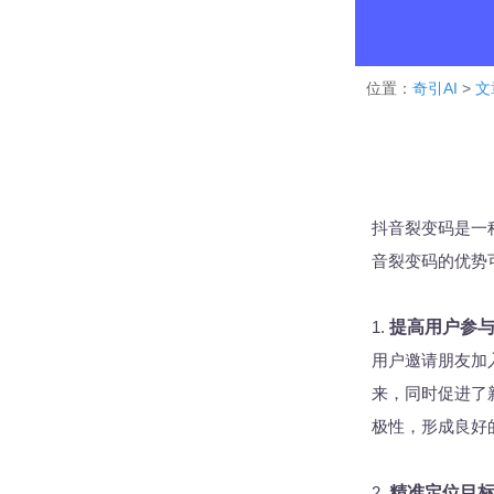
位置：
奇引AI
>
文
抖音裂变码是一
音裂变码的优势
1.
提高用户参
用户邀请朋友加
来，同时促进了
极性，形成良好
2.
精准定位目